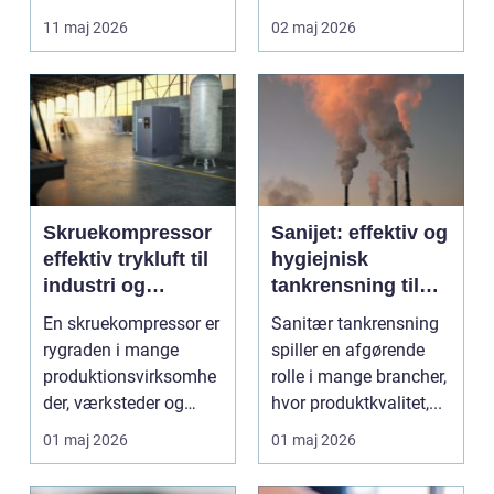
lettere. I stedet for at
11 maj 2026
02 maj 2026
bruge we...
Skruekompressor
Sanijet: effektiv og
effektiv trykluft til
hygiejnisk
industri og
tankrensning til
værksted
krævende
En skruekompressor er
Sanitær tankrensning
industrier
rygraden i mange
spiller en afgørende
produktionsvirksomhe
rolle i mange brancher,
der, værksteder og
hvor produktkvalitet,...
autohuse. Den leverer
01 maj 2026
01 maj 2026
...