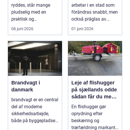
huvudstaden
ryddes, står mange
arbetar i en stad som
pludselig med en
förändras snabbt, men
praktisk og
också präglas av
følelsesmæssig
starka historis...
06 juni 2026
01 juni 2026
opgave på én gang....
Brandvagt i
Leje af flishugger
danmark
på sjællands odde
sådan får du mest
brandvagt er en central
ud af arbejdet
del af moderne
En flishugger gør
sikkerhedsarbejde,
oprydning efter
både på byggepladser,
beskæring og
ved events og i virk...
træfældning markant