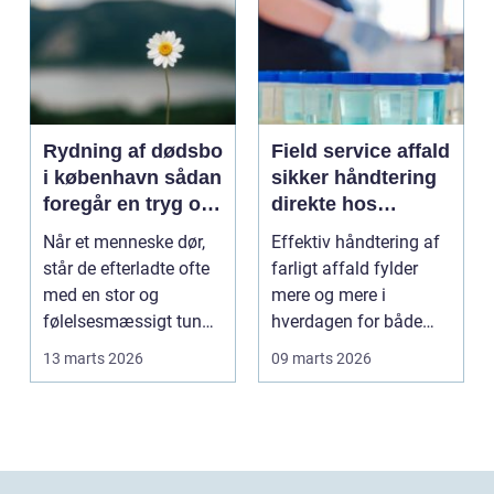
Rydning af dødsbo
Field service affald
i københavn sådan
sikker håndtering
foregår en tryg og
direkte hos
effektiv proces
virksomheden
Når et menneske dør,
Effektiv håndtering af
står de efterladte ofte
farligt affald fylder
med en stor og
mere og mere i
følelsesmæssigt tung
hverdagen for både
opgave: at få rydde...
produktionsvirksomhe
13 marts 2026
09 marts 2026
d...