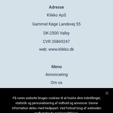
Adresse
web:
www.klikko.dk
Menu
Annoncering
Om os
Cookies
På vores website bruges cookies til at huske dine indstillinger,
Kontakt os
statistik og personalisering af indhold og annoncer. Denne
Sitemap
information deles med tredjepart. Ved fortsat brug af websiden