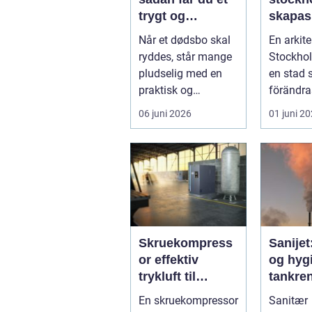
trygt og
skapas
respektfuldt
och tid
Når et dødsbo skal
En arkite
forløb
arkitekt
ryddes, står mange
Stockhol
huvuds
pludselig med en
en stad
praktisk og
förändra
følelsesmæssig
men ock
06 juni 2026
01 juni 2
opgave på én
av starka
gang....
Skruekompress
Sanijet
or effektiv
og hygi
trykluft til
tankren
industri og
kræve
En skruekompressor
Sanitær
værksted
industr