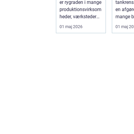
er rygraden i mange
tankrens
produktionsvirksom
en afgøre
heder, værksteder
mange b
og autohuse. Den
hvor
01 maj 2026
01 maj 2
leverer ...
produktkv