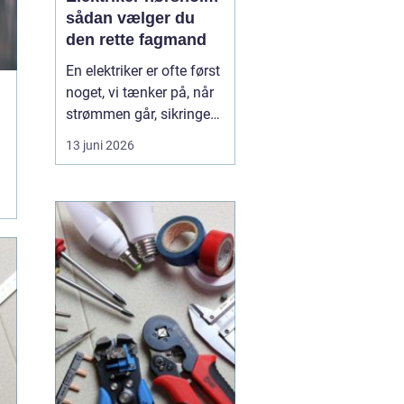
sådan vælger du
den rette fagmand
En elektriker er ofte først
noget, vi tænker på, når
strømmen går, sikringen
springer, eller vi står med
13 juni 2026
en akut fejl på en
installation. Men i en by
som Hørsholm, hvor
mange boliger er ældre,
og flere bygger om eller
udvider, spiller en dygtig
elekt...