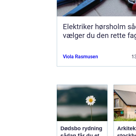
Elektriker hørsholm sådan
vælger du den rette f
Viola Rasmusen
13
Dødsbo rydning
Arkitek
sådan får du et
stockho