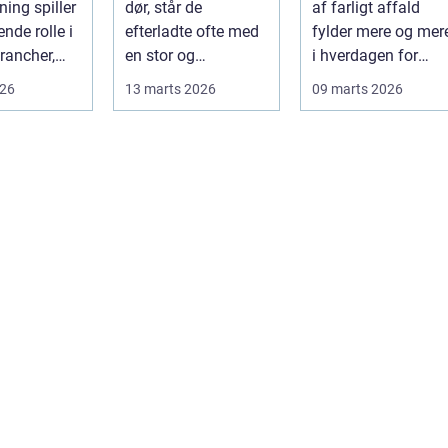
ning spiller
dør, står de
af farligt affald
effektiv proces
nde rolle i
efterladte ofte med
fylder mere og mer
rancher,
en stor og
i hverdagen for
følelsesmæssigt
både
026
13 marts 2026
09 marts 2026
alitet,...
tung opgave: at få
produktionsvirkso
rydde...
hed...