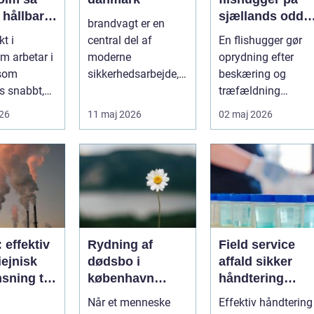
 hållbar
sjællands odde
brandvagt er en
lös
sådan får du
kt i
central del af
En flishugger gør
ur i
mest ud af
m arbetar i
moderne
oprydning efter
taden
arbejdet
 som
sikkerhedsarbejde,
beskæring og
s snabbt,
både på
træfældning
så präglas
byggepladser, ved
markant lettere. I
026
11 maj 2026
02 maj 2026
 historis...
events og i virk...
stedet for at bruge
we...
: effektiv
Rydning af
Field service
ejnisk
dødsbo i
affald sikker
sning til
københavn
håndtering
nde
sådan foregår
direkte hos
Når et menneske
Effektiv håndtering
ier
en tryg og
virksomheden