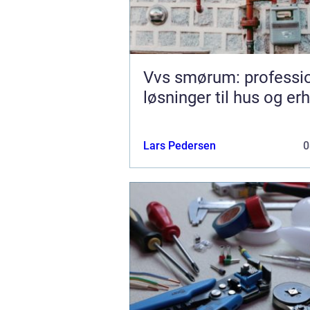
Vvs smørum: professio
løsninger til hus og er
Lars Pedersen
0