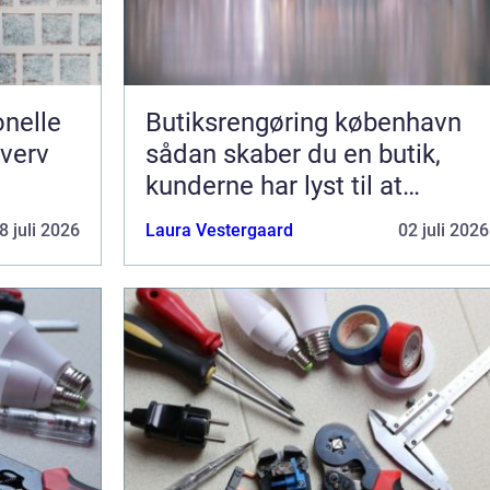
nelle
Butiksrengøring københavn
hverv
sådan skaber du en butik,
kunderne har lyst til at
komme tilbage til
8 juli 2026
Laura Vestergaard
02 juli 2026