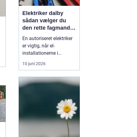
Elektriker dalby
sådan vælger du
den rette fagmand
til dine el-opgaver
En autoriseret elektriker
er vigtig, når el-
installationerne i
hjemmet eller
10 juni 2026
virksomheden skal være
både sikre og lovlige.
Fejl på el-installationer
kan give alt fra små
gener til alvorlige
ulykker. Mange søger
derf...