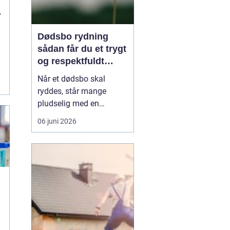
Dødsbo rydning
sådan får du et trygt
og respektfuldt
forløb
Når et dødsbo skal
ryddes, står mange
pludselig med en
praktisk og
06 juni 2026
følelsesmæssig opgave
på én gang. Ting, møbler
og personlige ejendele
rummer minder, og
samtidig er der
tidsfrister, økonomi og
måske uenighed i
familien. Her kan en
professionel løsn...