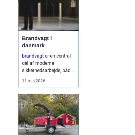
Brandvagt i
danmark
brandvagt
er en central
del af moderne
sikkerhedsarbejde, både
på byggepladser, ved
11 maj 2026
events og i virksomheder
med forhøjet
brandrisiko. En
professionel ordning
med brandvagt handler
ikke kun...