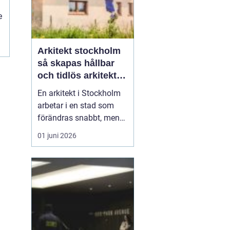
e
Arkitekt stockholm
m
så skapas hållbar
och tidlös arkitektur
i huvudstaden
En arkitekt i Stockholm
arbetar i en stad som
förändras snabbt, men
också präglas av starka
01 juni 2026
historiska lager. Det gör
rollen både komplex och
spännande. När en
privatperson,
fastighetsägare eller
verksamhet anlitar en
arkitekt i Stockholm
handlar upp...