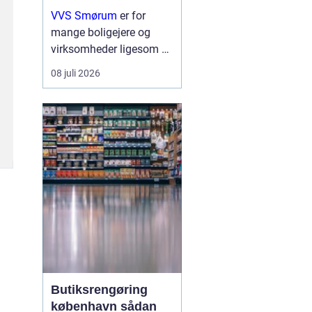
erhverv
VVS Smørum
er for
mange boligejere og
virksomheder ligesom en
tryg livline, når vand,
08 juli 2026
varme eller afløb driller.
Vvs arbejde handler ikke
kun om rør og ventiler,
men om sikkerhed,
komfort og en ...
Butiksrengøring
københavn sådan