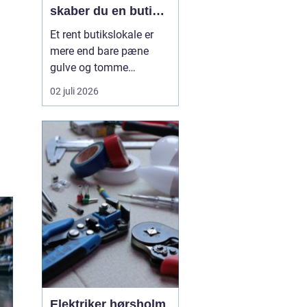
skaber du en butik,
kunderne har lyst til
Et rent butikslokale er
at komme tilbage til
mere end bare pæne
gulve og tomme
skraldespande.
02 juli 2026
Rengøringen påvirker
kundernes
førstehåndsindtryk, hvor
længe de bliver i
butikken, og om de
vælger at komme igen.
Særligt i en
konkurrencepræget by
som København kan
målrettet ...
Elektriker hørsholm