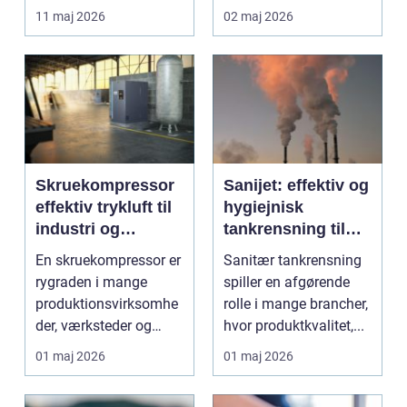
lettere. I stedet for at
11 maj 2026
02 maj 2026
bruge we...
Skruekompressor
Sanijet: effektiv og
effektiv trykluft til
hygiejnisk
industri og
tankrensning til
værksted
krævende
En skruekompressor er
Sanitær tankrensning
industrier
rygraden i mange
spiller en afgørende
produktionsvirksomhe
rolle i mange brancher,
der, værksteder og
hvor produktkvalitet,...
autohuse. Den leverer
01 maj 2026
01 maj 2026
...