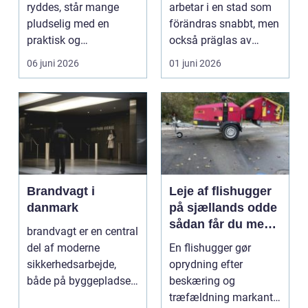
huvudstaden
ryddes, står mange
arbetar i en stad som
pludselig med en
förändras snabbt, men
praktisk og
också präglas av
følelsesmæssig
starka historis...
06 juni 2026
01 juni 2026
opgave på én gang....
Brandvagt i
Leje af flishugger
danmark
på sjællands odde
sådan får du mest
brandvagt er en central
ud af arbejdet
del af moderne
En flishugger gør
sikkerhedsarbejde,
oprydning efter
både på byggepladser,
beskæring og
ved events og i virk...
træfældning markant