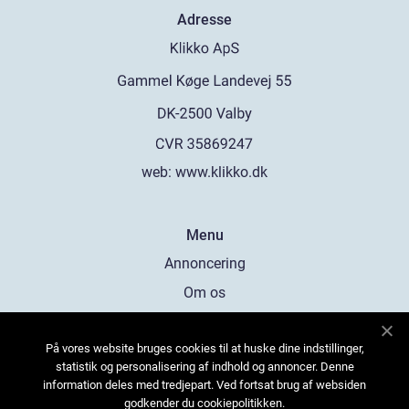
Adresse
web:
www.klikko.dk
Menu
Annoncering
Om os
Cookies
På vores website bruges cookies til at huske dine indstillinger,
Kontakt os
statistik og personalisering af indhold og annoncer. Denne
Sitemap
information deles med tredjepart. Ved fortsat brug af websiden
godkender du cookiepolitikken.