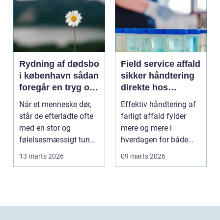
Rydning af dødsbo
Field service affald
i københavn sådan
sikker håndtering
foregår en tryg og
direkte hos
effektiv proces
virksomheden
Når et menneske dør,
Effektiv håndtering af
står de efterladte ofte
farligt affald fylder
med en stor og
mere og mere i
følelsesmæssigt tung
hverdagen for både
opgave: at få rydde...
produktionsvirksomhe
13 marts 2026
09 marts 2026
d...