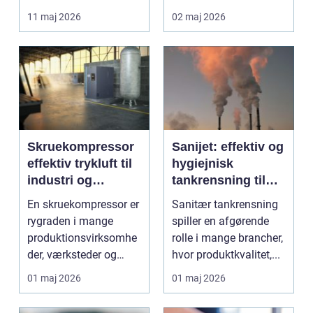
lettere. I stedet for at
11 maj 2026
02 maj 2026
bruge we...
Skruekompressor
Sanijet: effektiv og
effektiv trykluft til
hygiejnisk
industri og
tankrensning til
værksted
krævende
En skruekompressor er
Sanitær tankrensning
industrier
rygraden i mange
spiller en afgørende
produktionsvirksomhe
rolle i mange brancher,
der, værksteder og
hvor produktkvalitet,...
autohuse. Den leverer
01 maj 2026
01 maj 2026
...