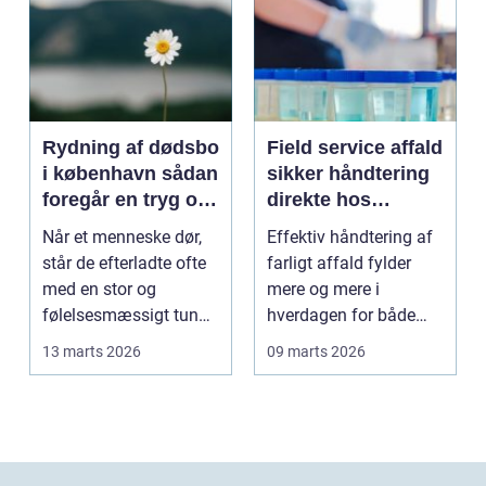
Rydning af dødsbo
Field service affald
i københavn sådan
sikker håndtering
foregår en tryg og
direkte hos
effektiv proces
virksomheden
Når et menneske dør,
Effektiv håndtering af
står de efterladte ofte
farligt affald fylder
med en stor og
mere og mere i
følelsesmæssigt tung
hverdagen for både
opgave: at få rydde...
produktionsvirksomhe
13 marts 2026
09 marts 2026
d...