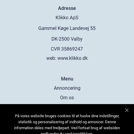
Adresse
web:
www.klikko.dk
Menu
Annoncering
Om os
Cookies
På vores website bruges cookies til at huske dine indstillinger,
Kontakt os
statistik og personalisering af indhold og annoncer. Denne
Sitemap
information deles med tredjepart. Ved fortsat brug af websiden
godkender du cookiepolitikken.