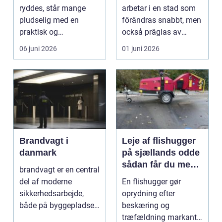
huvudstaden
ryddes, står mange
arbetar i en stad som
pludselig med en
förändras snabbt, men
praktisk og
också präglas av
følelsesmæssig
starka historis...
06 juni 2026
01 juni 2026
opgave på én gang....
Brandvagt i
Leje af flishugger
danmark
på sjællands odde
sådan får du mest
brandvagt er en central
ud af arbejdet
del af moderne
En flishugger gør
sikkerhedsarbejde,
oprydning efter
både på byggepladser,
beskæring og
ved events og i virk...
træfældning markant