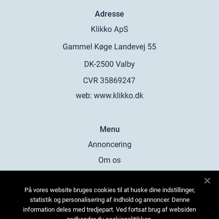
Adresse
web:
www.klikko.dk
Menu
Annoncering
Om os
Cookies
På vores website bruges cookies til at huske dine indstillinger,
Kontakt os
statistik og personalisering af indhold og annoncer. Denne
Sitemap
information deles med tredjepart. Ved fortsat brug af websiden