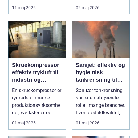
lettere. I stedet for at
11 maj 2026
02 maj 2026
bruge we...
Skruekompressor
Sanijet: effektiv og
effektiv trykluft til
hygiejnisk
industri og
tankrensning til
værksted
krævende
En skruekompressor er
Sanitær tankrensning
industrier
rygraden i mange
spiller en afgørende
produktionsvirksomhe
rolle i mange brancher,
der, værksteder og
hvor produktkvalitet,...
autohuse. Den leverer
01 maj 2026
01 maj 2026
...