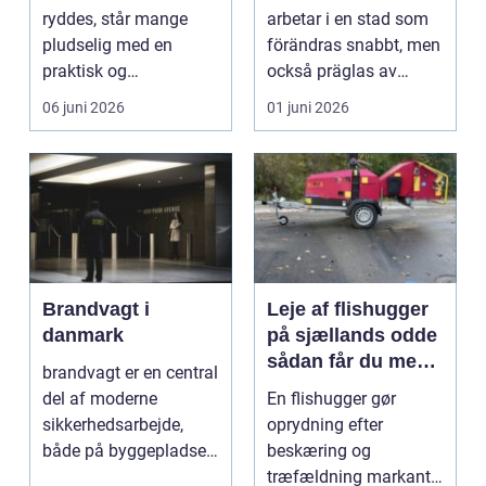
huvudstaden
ryddes, står mange
arbetar i en stad som
pludselig med en
förändras snabbt, men
praktisk og
också präglas av
følelsesmæssig
starka historis...
06 juni 2026
01 juni 2026
opgave på én gang....
Brandvagt i
Leje af flishugger
danmark
på sjællands odde
sådan får du mest
brandvagt er en central
ud af arbejdet
del af moderne
En flishugger gør
sikkerhedsarbejde,
oprydning efter
både på byggepladser,
beskæring og
ved events og i virk...
træfældning markant