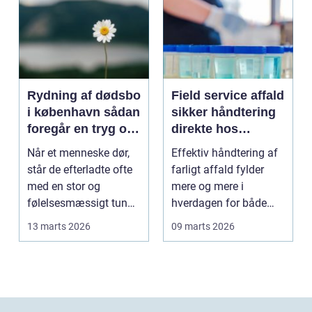
Rydning af dødsbo
Field service affald
i københavn sådan
sikker håndtering
foregår en tryg og
direkte hos
effektiv proces
virksomheden
Når et menneske dør,
Effektiv håndtering af
står de efterladte ofte
farligt affald fylder
med en stor og
mere og mere i
følelsesmæssigt tung
hverdagen for både
opgave: at få rydde...
produktionsvirksomhe
13 marts 2026
09 marts 2026
d...