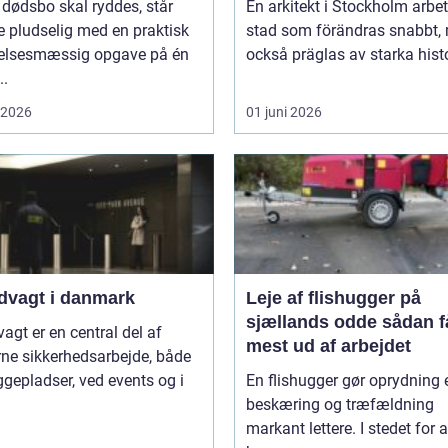
 dødsbo skal ryddes, står
En arkitekt i Stockholm arbet
 pludselig med en praktisk
stad som förändras snabbt,
lelsesmæssig opgave på én
också präglas av starka histo
..
i 2026
01 juni 2026
dvagt i danmark
Leje af flishugger på
sjællands odde sådan får du
agt er en central del af
mest ud af arbejdet
ne sikkerhedsarbejde, både
gepladser, ved events og i
En flishugger gør oprydning 
beskæring og træfældning
markant lettere. I stedet for a