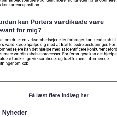
s samarbejdspartnere og identificere muligheder for at optimere
s konkurrenceposition.
ordan kan Porters værdikæde være
evant for mig?
et om du er en virksomhedsejer eller forbruger, kan kendskab til
ers værdikæde hjælpe dig med at træffe bedre beslutninger. For
somhedsejere kan det hjælpe med at identificere konkurrencefor
ptimere værdiskabelsesprocesser. For forbrugere kan det hjælp
valuere forskellige virksomheder og træffe mere informerede
utninger om køb.
Få læst flere indlæg her
e Nyheder