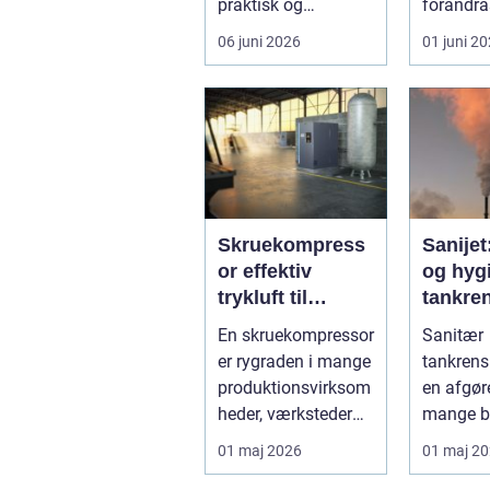
praktisk og
förändra
følelsesmæssig
men ock
06 juni 2026
01 juni 2
opgave på én
av starka
gang....
Skruekompress
Sanijet
or effektiv
og hygi
trykluft til
tankren
industri og
kræve
En skruekompressor
Sanitær
værksted
industr
er rygraden i mange
tankrens
produktionsvirksom
en afgøre
heder, værksteder
mange b
og autohuse. Den
hvor
01 maj 2026
01 maj 2
leverer ...
produktkv