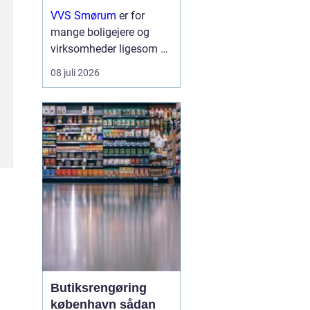
erhverv
VVS Smørum
er for
mange boligejere og
virksomheder ligesom en
tryg livline, når vand,
08 juli 2026
varme eller afløb driller.
Vvs arbejde handler ikke
kun om rør og ventiler,
men om sikkerhed,
komfort og en ...
Butiksrengøring
københavn sådan