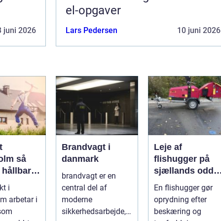
el-opgaver
 juni 2026
Lars Pedersen
10 juni 2026
t
Brandvagt i
Leje af
lm så
danmark
flishugger på
 hållbar
sjællands odde
brandvagt er en
lös
sådan får du
kt i
central del af
En flishugger gør
ur i
mest ud af
m arbetar i
moderne
oprydning efter
taden
arbejdet
 som
sikkerhedsarbejde,
beskæring og