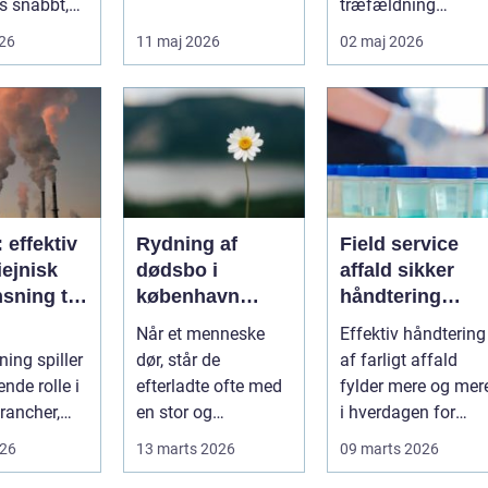
s snabbt,
både på
træfældning
så präglas
byggepladser, ved
markant lettere. I
026
11 maj 2026
02 maj 2026
 historis...
events og i virk...
stedet for at bruge
we...
: effektiv
Rydning af
Field service
ejnisk
dødsbo i
affald sikker
sning til
københavn
håndtering
nde
sådan foregår
direkte hos
Når et menneske
Effektiv håndtering
ier
en tryg og
virksomheden
ning spiller
dør, står de
af farligt affald
effektiv proces
nde rolle i
efterladte ofte med
fylder mere og mer
rancher,
en stor og
i hverdagen for
følelsesmæssigt
både
026
13 marts 2026
09 marts 2026
alitet,...
tung opgave: at få
produktionsvirkso