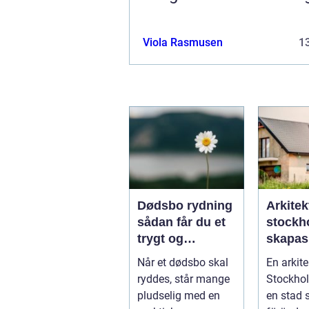
Viola Rasmusen
13
Dødsbo rydning
Arkitek
sådan får du et
stockho
trygt og
skapas
respektfuldt
och tid
Når et dødsbo skal
En arkite
forløb
arkitekt
ryddes, står mange
Stockhol
huvuds
pludselig med en
en stad