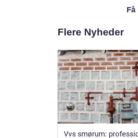
Få 
Flere Nyheder
Vvs smørum: professio