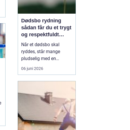
Dødsbo rydning
sådan får du et trygt
og respektfuldt
forløb
Når et dødsbo skal
ryddes, står mange
pludselig med en
praktisk og
06 juni 2026
følelsesmæssig opgave
på én gang. Ting, møbler
og personlige ejendele
rummer minder, og
samtidig er der
e
tidsfrister, økonomi og
måske uenighed i
familien. Her kan en
m
professionel løsn...