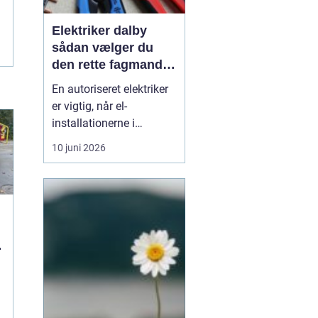
Elektriker dalby
sådan vælger du
den rette fagmand
til dine el-opgaver
En autoriseret elektriker
er vigtig, når el-
installationerne i
hjemmet eller
10 juni 2026
virksomheden skal være
både sikre og lovlige.
Fejl på el-installationer
kan give alt fra små
gener til alvorlige
ulykker. Mange søger
derf...