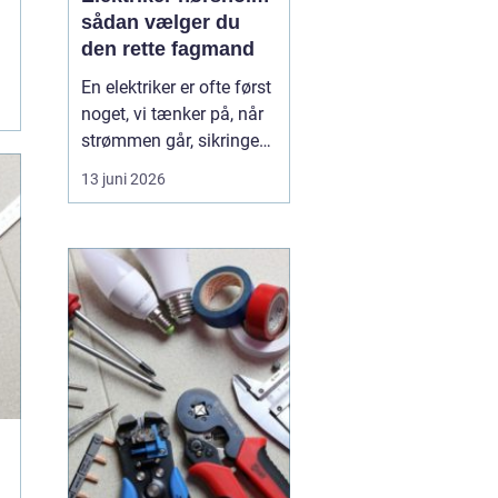
sådan vælger du
den rette fagmand
En elektriker er ofte først
noget, vi tænker på, når
strømmen går, sikringen
springer, eller vi står med
13 juni 2026
en akut fejl på en
installation. Men i en by
som Hørsholm, hvor
mange boliger er ældre,
og flere bygger om eller
udvider, spiller en dygtig
elekt...