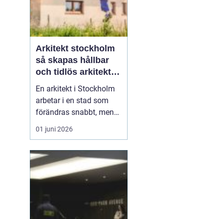
Arkitekt stockholm
så skapas hållbar
och tidlös arkitektur
i huvudstaden
En arkitekt i Stockholm
arbetar i en stad som
förändras snabbt, men
också präglas av starka
01 juni 2026
historiska lager. Det gör
rollen både komplex och
spännande. När en
privatperson,
fastighetsägare eller
verksamhet anlitar en
arkitekt i Stockholm
handlar upp...