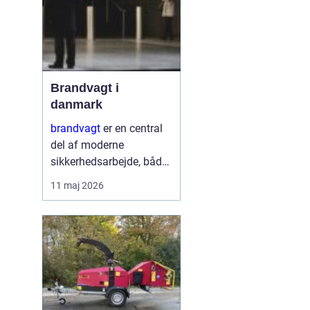
Brandvagt i
danmark
brandvagt
er en central
del af moderne
sikkerhedsarbejde, både
på byggepladser, ved
11 maj 2026
events og i virksomheder
med forhøjet
brandrisiko. En
professionel ordning
med brandvagt handler
ikke kun...