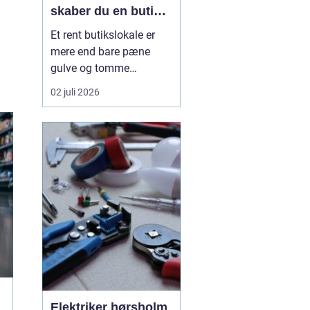
skaber du en butik,
kunderne har lyst til
Et rent butikslokale er
at komme tilbage til
mere end bare pæne
gulve og tomme
skraldespande.
02 juli 2026
Rengøringen påvirker
kundernes
førstehåndsindtryk, hvor
længe de bliver i
butikken, og om de
vælger at komme igen.
Særligt i en
konkurrencepræget by
som København kan
målrettet ...
Elektriker hørsholm