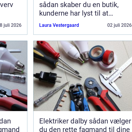
hverv
sådan skaber du en butik,
kunderne har lyst til at
komme tilbage til
8 juli 2026
Laura Vestergaard
02 juli 2026
Elektriker dalby sådan vælger
agmand
du den rette fagmand til dine