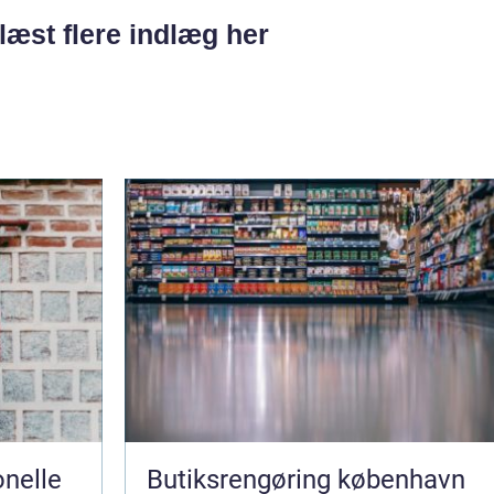
læst flere indlæg her
nelle
Butiksrengøring københavn