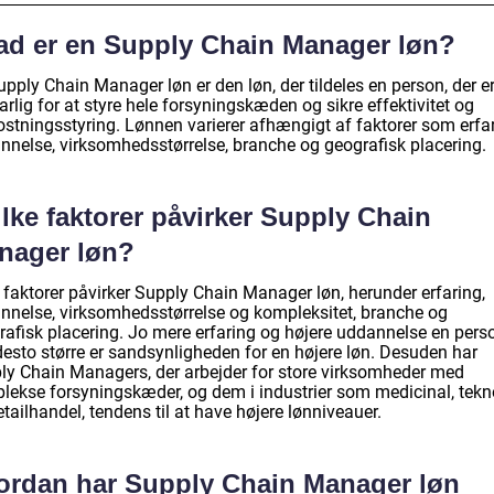
ad er en Supply Chain Manager løn?
pply Chain Manager løn er den løn, der tildeles en person, der e
rlig for at styre hele forsyningskæden og sikre effektivitet og
stningsstyring. Lønnen varierer afhængigt af faktorer som erfar
nnelse, virksomhedsstørrelse, branche og geografisk placering.
lke faktorer påvirker Supply Chain
nager løn?
 faktorer påvirker Supply Chain Manager løn, herunder erfaring,
nnelse, virksomhedsstørrelse og kompleksitet, branche og
rafisk placering. Jo mere erfaring og højere uddannelse en pers
desto større er sandsynligheden for en højere løn. Desuden har
ly Chain Managers, der arbejder for store virksomheder med
lekse forsyningskæder, og dem i industrier som medicinal, tekn
tailhandel, tendens til at have højere lønniveauer.
ordan har Supply Chain Manager løn