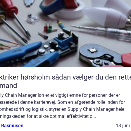
ker hørsholm sådan vælger du den rette
gmand
y Chain Manager løn er et vigtigt emne for personer, der er
esserede i denne karrierevej. Som en afgørende rolle inden for
omhedsdrift og logistik, styrer en Supply Chain Manager hele
ningskæden for at sikre optimal effektivitet o...
a Rasmusen
13 juni