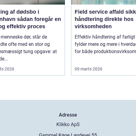
ing af dødsbo i
Field service affald sikker
ådan foregår en
håndtering direkte hos
og effektiv proces
virksomheden
 menneske dør, står de
Effektiv håndtering af farligt
adte ofte med en stor og
fylder mere og mere i hverd
sesmæssigt tung opgave: at
for både produktionsvirksom
de...
ts 2026
09 marts 2026
Adresse