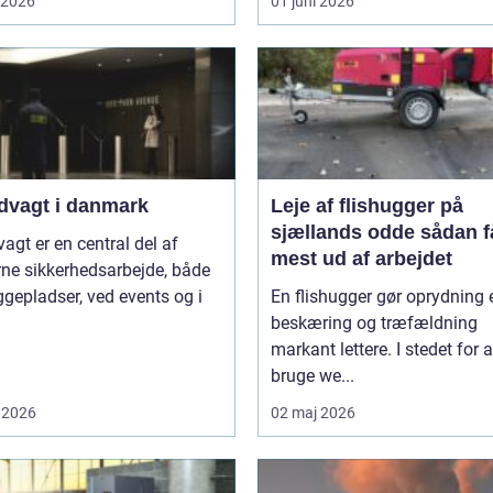
i 2026
01 juni 2026
dvagt i danmark
Leje af flishugger på
sjællands odde sådan får du
agt er en central del af
mest ud af arbejdet
ne sikkerhedsarbejde, både
gepladser, ved events og i
En flishugger gør oprydning 
beskæring og træfældning
markant lettere. I stedet for a
bruge we...
 2026
02 maj 2026