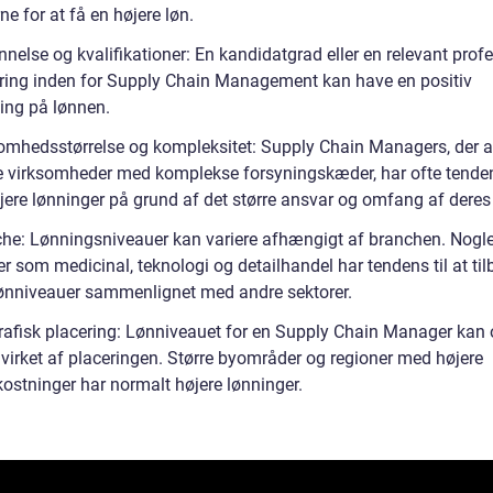
e for at få en højere løn.
nelse og kvalifikationer: En kandidatgrad eller en relevant prof
cering inden for Supply Chain Management kan have en positiv
ning på lønnen.
somhedsstørrelse og kompleksitet: Supply Chain Managers, der a
re virksomheder med komplekse forsyningskæder, har ofte tendens
jere lønninger på grund af det større ansvar og omfang af deres 
che: Lønningsniveauer kan variere afhængigt af branchen. Nogl
er som medicinal, teknologi og detailhandel har tendens til at ti
lønniveauer sammenlignet med andre sektorer.
rafisk placering: Lønniveauet for en Supply Chain Manager kan
virket af placeringen. Større byområder og regioner med højere
ostninger har normalt højere lønninger.