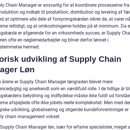
ly Chain Manager er ansvarlig for at koordinere processerne fra
oduktion og indkøb til produktion, distribution og levering af fæ
ed at optimere alle dele af forsyningskæden sikrer de, at varer n
rne rettidigt, og at omkostningerne holdes på et minimum. Da 
ngskæde er afgørende for en virksomheds succes, er Supply Cha
en ofte en nøglemedarbejder og bliver derfor lønnet i
sstemmelse hermed.
orisk udvikling af Supply Chain
ager Løn
årene er Supply Chain Manager løngraden blevet mere
ncedygtig og anerkendt som en værdifuld rolle. I de tidlige år b
ngskædens betydning og indflydelse måske ikke fuldt ud forståe
erne afspejlede ofte ikke jobets reelle kompleksitet. Men med de
giske udvikling, globalisering og stigende kundeforventninger er
ly chain management vokset.
 Supply Chain Manager løn, især for erfarne specialister, meget at