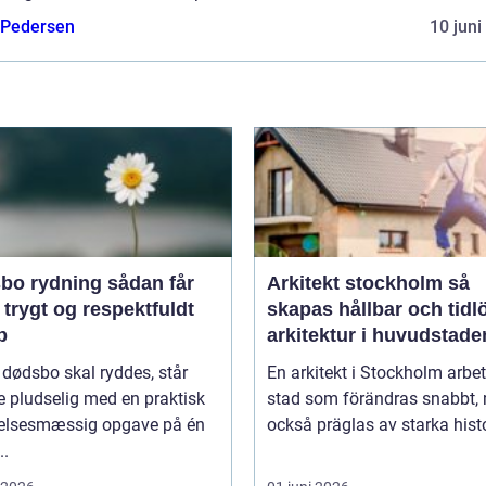
 Pedersen
10 juni
rydning sådan får
Arkitekt stockholm så
 trygt og respektfuldt
skapas hållbar och tidl
b
arkitektur i huvudstade
 dødsbo skal ryddes, står
En arkitekt i Stockholm arbet
 pludselig med en praktisk
stad som förändras snabbt,
lelsesmæssig opgave på én
också präglas av starka histo
..