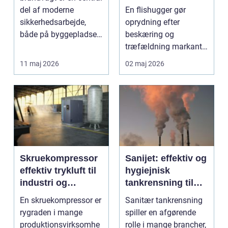
ud af arbejdet
del af moderne
En flishugger gør
sikkerhedsarbejde,
oprydning efter
både på byggepladser,
beskæring og
ved events og i virk...
træfældning markant
lettere. I stedet for at
11 maj 2026
02 maj 2026
bruge we...
Skruekompressor
Sanijet: effektiv og
effektiv trykluft til
hygiejnisk
industri og
tankrensning til
værksted
krævende
En skruekompressor er
Sanitær tankrensning
industrier
rygraden i mange
spiller en afgørende
produktionsvirksomhe
rolle i mange brancher,