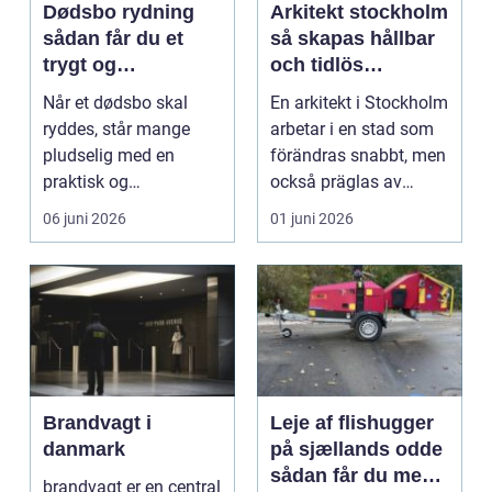
Dødsbo rydning
Arkitekt stockholm
sådan får du et
så skapas hållbar
trygt og
och tidlös
respektfuldt forløb
arkitektur i
Når et dødsbo skal
En arkitekt i Stockholm
huvudstaden
ryddes, står mange
arbetar i en stad som
pludselig med en
förändras snabbt, men
praktisk og
också präglas av
følelsesmæssig
starka historis...
06 juni 2026
01 juni 2026
opgave på én gang....
Brandvagt i
Leje af flishugger
danmark
på sjællands odde
sådan får du mest
brandvagt er en central