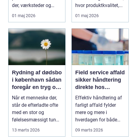
der, værksteder og
hvor produktkvalitet,...
autohuse. Den leverer
01 maj 2026
01 maj 2026
...
Rydning af dødsbo
Field service affald
i københavn sådan
sikker håndtering
foregår en tryg og
direkte hos
effektiv proces
virksomheden
Når et menneske dør,
Effektiv håndtering af
står de efterladte ofte
farligt affald fylder
med en stor og
mere og mere i
følelsesmæssigt tung
hverdagen for både
opgave: at få rydde...
produktionsvirksomhe
13 marts 2026
09 marts 2026
d...