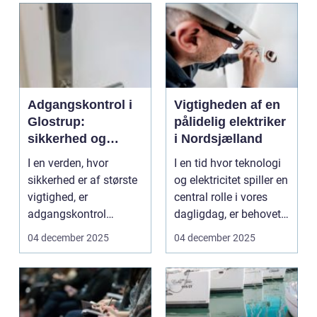
Adgangskontrol i
Vigtigheden af en
Glostrup:
pålidelig elektriker
sikkerhed og
i Nordsjælland
bekvemmelighed i
I en verden, hvor
I en tid hvor teknologi
fokus
sikkerhed er af største
og elektricitet spiller en
vigtighed, er
central rolle i vores
adgangskontrol
dagligdag, er behovet
glostrup en essentiel ...
for e...
04 december 2025
04 december 2025