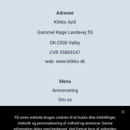
Adresse
web:
www.klikko.dk
Menu
Annoncering
Om os
Cookies
På vores website bruges cookies til at huske dine indstillinger,
Kontakt os
statistik og personalisering af indhold og annoncer. Denne
Sitemap
information deles med tredjepart. Ved fortsat brug af websiden