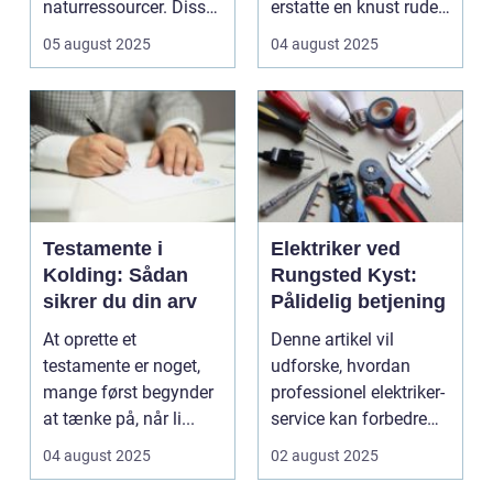
naturressourcer. Disse
erstatte en knust rude.
frodige &osl...
I hje...
05 august 2025
04 august 2025
Testamente i
Elektriker ved
Kolding: Sådan
Rungsted Kyst:
sikrer du din arv
Pålidelig betjening
At oprette et
Denne artikel vil
testamente er noget,
udforske, hvordan
mange først begynder
professionel elektriker-
at tænke på, når li...
service kan forbedre
dit hjem eller din ...
04 august 2025
02 august 2025