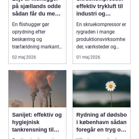
på sjællands odde
effektiv trykluft til
sådan får du mest
industri og
ud af arbejdet
værksted
En flishugger gør
En skruekompressor er
oprydning efter
rygraden i mange
beskæring og
produktionsvirksomhe
træfældning markant
der, værksteder og
lettere. I stedet for at
autohuse. Den leverer
02 maj 2026
01 maj 2026
bruge we...
...
Sanijet: effektiv og
Rydning af dødsbo
hygiejnisk
i københavn sådan
tankrensning til
foregår en tryg og
krævende
effektiv proces