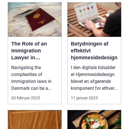
The Role of an
Betydningen af
Immigration
effektivt
Lawyer in
hjemmesidedesign
Denmark
Navigating the
I den digitale tidsalder
complexities of
er Hjemmesidedesign
immigration laws in
blevet en afgørende
Denmark can be a
komponent for ethvert
daunting task for
virkso...
03 februar 2025
11 januar 2025
anyone, be it ...