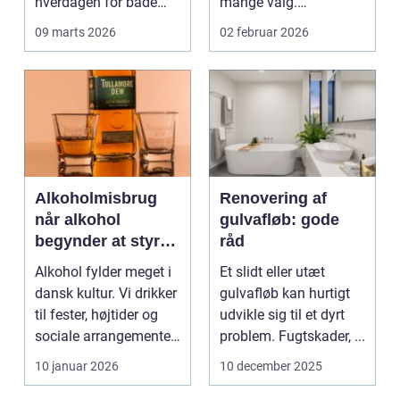
hverdagen for både
mange valg.
produktionsvirksomhe
Konstruktioner,
09 marts 2026
02 februar 2026
d...
tidsplan,...
Alkoholmisbrug
Renovering af
når alkohol
gulvafløb: gode
begynder at styre
råd
hverdagen
Alkohol fylder meget i
Et slidt eller utæt
dansk kultur. Vi drikker
gulvafløb kan hurtigt
til fester, højtider og
udvikle sig til et dyrt
sociale arrangementer,
problem. Fugtskader, ...
og fo...
10 januar 2026
10 december 2025