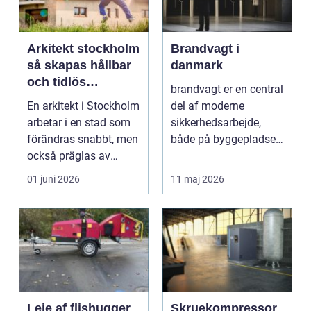
Arkitekt stockholm
Brandvagt i
så skapas hållbar
danmark
och tidlös
brandvagt er en central
arkitektur i
En arkitekt i Stockholm
del af moderne
huvudstaden
arbetar i en stad som
sikkerhedsarbejde,
förändras snabbt, men
både på byggepladser,
också präglas av
ved events og i virk...
starka historis...
01 juni 2026
11 maj 2026
Leje af flishugger
Skruekompressor