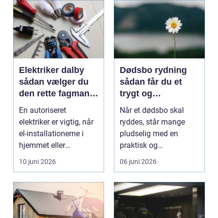
Elektriker dalby
Dødsbo rydning
sådan vælger du
sådan får du et
den rette fagmand
trygt og
til dine el-opgaver
respektfuldt forløb
En autoriseret
Når et dødsbo skal
elektriker er vigtig, når
ryddes, står mange
el-installationerne i
pludselig med en
hjemmet eller
praktisk og
virksomheden skal
følelsesmæssig
10 juni 2026
06 juni 2026
være ...
opgave på én gang....