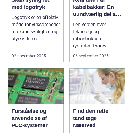
Skab synlighed
Kvaliteten af
med logotryk
kabelbakker: En
uundværlig del af
Logotryk er en effektiv
moderne
måde for virksomheder
I en verden hvor
installationer
at skabe synlighed og
teknologi og
styrke deres
infrastruktur er
brandidentite...
rygraden i vores
daglige liv, spiller
02 november 2025
06 september 2025
kabelbakker en ...
Forståelse og
Find den rette
anvendelse af
tandlæge i
PLC-systemer
Næstved