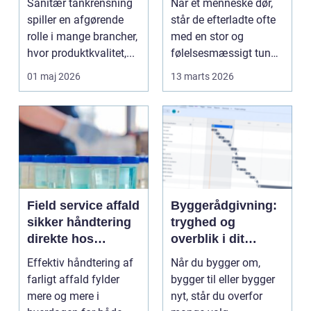
Sanitær tankrensning
Når et menneske dør,
industrier
spiller en afgørende
står de efterladte ofte
rolle i mange brancher,
med en stor og
hvor produktkvalitet,...
følelsesmæssigt tung
opgave: at få rydde...
01 maj 2026
13 marts 2026
Field service affald
Byggerådgivning:
sikker håndtering
tryghed og
direkte hos
overblik i dit
virksomheden
byggeprojekt
Effektiv håndtering af
Når du bygger om,
farligt affald fylder
bygger til eller bygger
mere og mere i
nyt, står du overfor