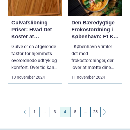
Gulvafslibning
Den Bæredygtige
Priser: Hvad Det
Frokostordning i
Koster at
København: Et Kig
Forskønne Dine
på Dabba
Gulve er en afgørende
I København vrimler
Gulve
faktor for hjemmets
det med
overordnede udtryk og
frokostordninger, der
komfort. Over tid kan
lover at mætte dine
selv de...
medarbejdere med ...
13 november 2024
11 november 2024
1
…
3
4
5
…
23