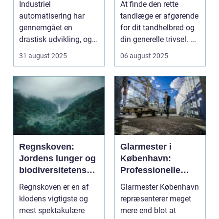
Industriel
At finde den rette
automatisering har
tandlæge er afgørende
gennemgået en
for dit tandhelbred og
drastisk udvikling, og
din generelle trivsel. ...
én af de mest banebr...
31 august 2025
06 august 2025
Regnskoven:
Glarmester i
Jordens lunger og
København:
biodiversitetens
Professionelle
vugge
glasløsninger til
Regnskoven er en af
Glarmester København
enhver behov
klodens vigtigste og
repræsenterer meget
mest spektakulære
mere end blot at