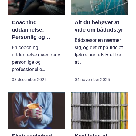
Coaching
Alt du behøver at
uddannelse:
vide om bådudstyr
Personlig og
Bådsæsonen nærmer
professionel
En coaching
sig, og det er på tide at
udvikling
uddannelse giver både
tjekke bådudstyret for
personlige og
at ...
professionelle
værktøjer. Disse u...
03 december 2025
04 november 2025