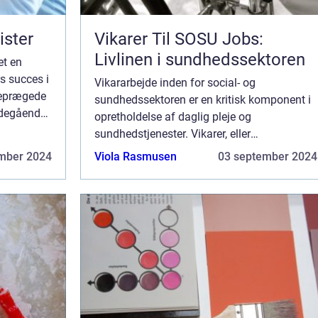
ister
Vikarer Til SOSU Jobs:
Livlinen i sundhedssektoren
et en
s succes i
Vikararbejde inden for social- og
ceprægede
sundhedssektoren er en kritisk komponent i
bdegående
opretholdelse af daglig pleje og
ecifikke
sundhedstjenester. Vikarer, eller
pædagogvikar, som de ofte kaldes i brede
mber 2024
Viola Rasmusen
03 september 2024
termer, spiller en afgørende rolle i at
underst&osla...