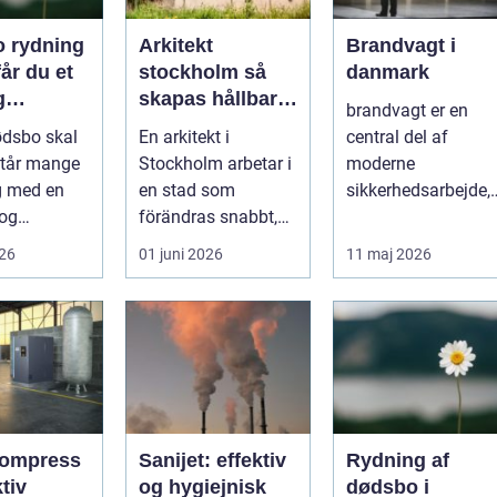
 rydning
Arkitekt
Brandvagt i
år du et
stockholm så
danmark
g
skapas hållbar
brandvagt er en
fuldt
och tidlös
ødsbo skal
En arkitekt i
central del af
arkitektur i
står mange
Stockholm arbetar i
moderne
huvudstaden
g med en
en stad som
sikkerhedsarbejde,
 og
förändras snabbt,
både på
smæssig
men också präglas
byggepladser, ved
026
01 juni 2026
11 maj 2026
på én
av starka historis...
events og i virk...
kompress
Sanijet: effektiv
Rydning af
og hygiejnisk
dødsbo i