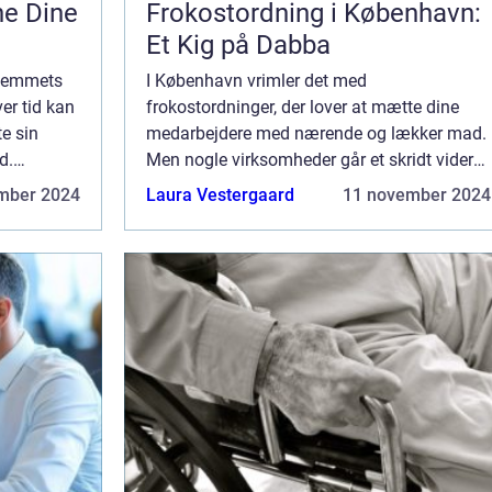
ne Dine
Frokostordning i København:
Et Kig på Dabba
hjemmets
I København vrimler det med
er tid kan
frokostordninger, der lover at mætte dine
e sin
medarbejdere med nærende og lækker mad.
d.
Men nogle virksomheder går et skridt videre,
r
og fokuserer ikke kun på madens smag og
mber 2024
Laura Vestergaard
11 november 2024
kvalitet, men ogs&...