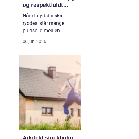
og respektfuldt
forløb
Når et dødsbo skal
ryddes, står mange
pludselig med en
praktisk og
06 juni 2026
følelsesmæssig opgave
på én gang. Ting, møbler
og personlige ejendele
rummer minder, og
samtidig er der
tidsfrister, økonomi og
måske uenighed i
familien. Her kan en
professionel løsn...
Arkitekt stockholm