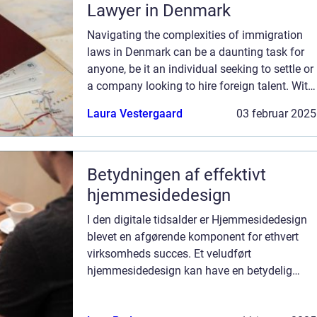
Lawyer in Denmark
Navigating the complexities of immigration
laws in Denmark can be a daunting task for
anyone, be it an individual seeking to settle or
a company looking to hire foreign talent. With
regulations that are constantly evolving,
Laura Vestergaard
03 februar 2025
understanding the nuances ...
Betydningen af effektivt
hjemmesidedesign
I den digitale tidsalder er Hjemmesidedesign
blevet en afgørende komponent for ethvert
virksomheds succes. Et veludført
hjemmesidedesign kan have en betydelig
effekt på alt fra brugerengagement til
konverteringsrater og sidst, men...