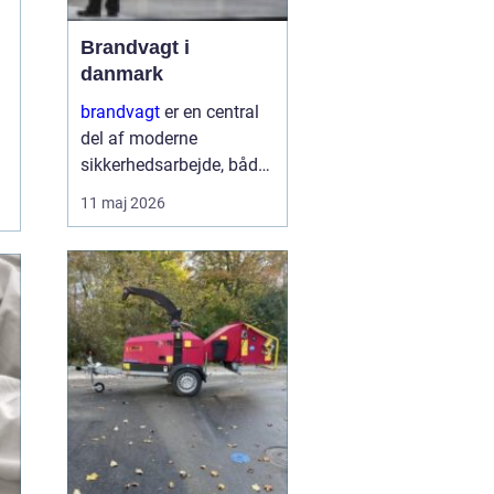
Brandvagt i
danmark
brandvagt
er en central
del af moderne
sikkerhedsarbejde, både
på byggepladser, ved
11 maj 2026
events og i virksomheder
med forhøjet
brandrisiko. En
professionel ordning
med brandvagt handler
ikke kun...