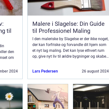
v:
Malere i Slagelse: Din Guide
g til
til Professionel Maling
I den maleriske by Slagelse er der ikke noget,
der kan forfriske og forvandle dit hjem som
din
et nyt lag maling. Det kan lyse ethvert rum
iller den
op, give nyt liv til ældre bygninger og skabe
Uanset om
den atmosfære, du altid har drømt om. Men
for at sikre det bedst muli...
rvslokaler,
mber 2024
Lars Pedersen
26 august 2024