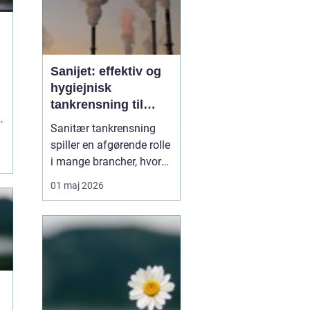
Sanijet: effektiv og
hygiejnisk
tankrensning til
krævende industrier
Sanitær tankrensning
spiller en afgørende rolle
i mange brancher, hvor
produktkvalitet, hygiejne
01 maj 2026
og driftssikkerhed er i
fokus. Her er
Sanijet
blevet et velkendt navn,
fordi systemerne
kombinerer ...