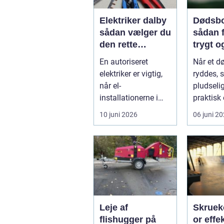
Elektriker dalby
Dødsbo
sådan vælger du
sådan f
den rette
trygt o
fagmand til dine
respekt
En autoriseret
Når et d
el-opgaver
forløb
elektriker er vigtig,
ryddes, 
når el-
pludseli
installationerne i
praktisk
hjemmet eller
følelse
10 juni 2026
06 juni 2
virksomheden skal
opgave 
være ...
gang....
Leje af
Skrue
flishugger på
or effektiv