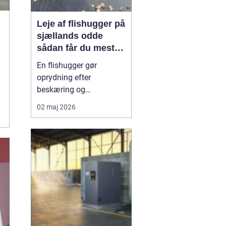
Leje af flishugger på
sjællands odde
sådan får du mest
ud af arbejdet
En flishugger gør
oprydning efter
beskæring og
træfældning markant
02 maj 2026
lettere. I stedet for at
bruge weekender på at
køre grene på
genbrugspladsen, kan
du på få timer omdanne
bunken til anvendelig flis
til bede, stier eller
kompost. Mange på
Sjællands O...