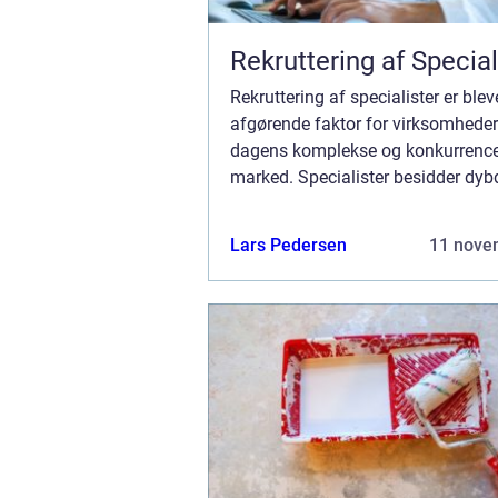
Rekruttering af Special
Rekruttering af specialister er blev
afgørende faktor for virksomheder
dagens komplekse og konkurren
marked. Specialister besidder dy
viden og færdigheder inden for sp
områder, h...
Lars Pedersen
11 nove