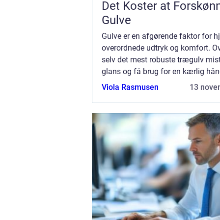
Det Koster at Forskøn
Gulve
Gulve er en afgørende faktor for 
overordnede udtryk og komfort. Ov
selv det mest robuste trægulv mist
glans og få brug for en kærlig hån
Gulvafslibning priser er en populæ
Viola Rasmusen
13 nove
løsning...