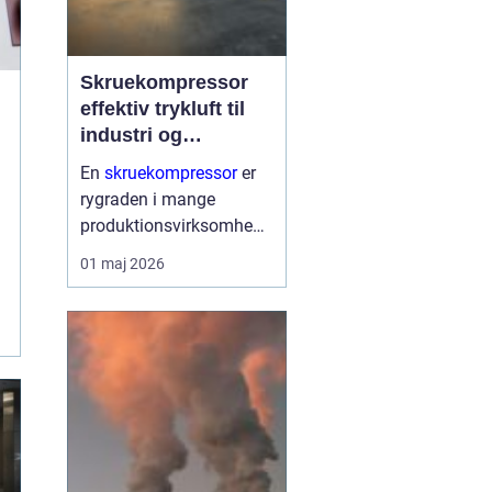
Skruekompressor
effektiv trykluft til
industri og
værksted
En
skruekompressor
er
rygraden i mange
produktionsvirksomhede
r, værksteder og
01 maj 2026
autohuse. Den leverer en
stabil strøm af trykluft,
som driver alt fra
luftværktøj og
produktionslinjer til
sprøjtea...