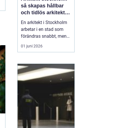
så skapas hållbar
och tidlös arkitektur
i huvudstaden
En arkitekt i Stockholm
arbetar i en stad som
förändras snabbt, men
också präglas av starka
01 juni 2026
historiska lager. Det gör
rollen både komplex och
spännande. När en
privatperson,
fastighetsägare eller
verksamhet anlitar en
arkitekt i Stockholm
handlar upp...