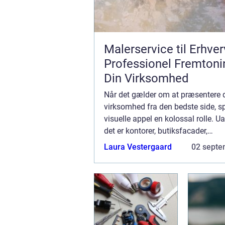
Malerservice til Erhver
Professionel Fremtonin
Din Virksomhed
Når det gælder om at præsentere 
virksomhed fra den bedste side, sp
visuelle appel en kolossal rolle. 
det er kontorer, butiksfacader,
produktionshaller eller andre erhve
Laura Vestergaard
02 septe
er det vigtigt, at omgivelser...