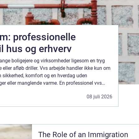
: professionelle
il hus og erhverv
nge boligejere og virksomheder ligesom en tryg
e eller afløb driller. Vvs arbejde handler ikke kun om
om sikkerhed, komfort og en hverdag uden
er eller manglende varme. En professionel vvs
 husets levemåde, sænke energiforbruget og skabe
08 juli 2026
The Role of an Immigration