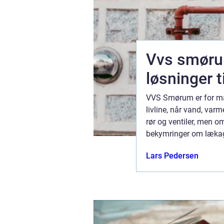
Vvs smørum
løsninger t
r, sikringen
VVS Smørum er for ma
i en by som
livline, når vand, varm
r udvider,
rør og ventiler, men 
ding. En
bekymringer om lækag
løsning kan forlænge
13 juni 2026
Lars Pedersen
et sunde...